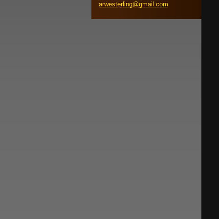
arwester
ling@gma
il.com