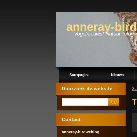
anneray-bir
Vogelnieuws! Natuur fotogra
Startpagina
Nieuws
Doorzoek de website
St
T
Contact
anneray-birdweblog