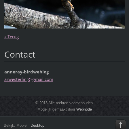
« Terug
Contact
anneray-birdweblog
arwester
ling@gma
il.com
© 2013 Alle rechten voorbehouden.
Mogelijk gemaakt door
Webnode
Bekijk:
Mobiel
|
Desktop