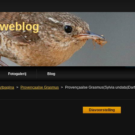
dweblog
fie!
Fotogalerij
Blog
artpagina
>
Provençaalse Grasmus
>
Provençaalse Grasmus(Sylvia undata)Dartf
Diavoorstelling