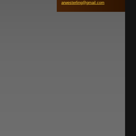
arwester
ling@gma
il.com