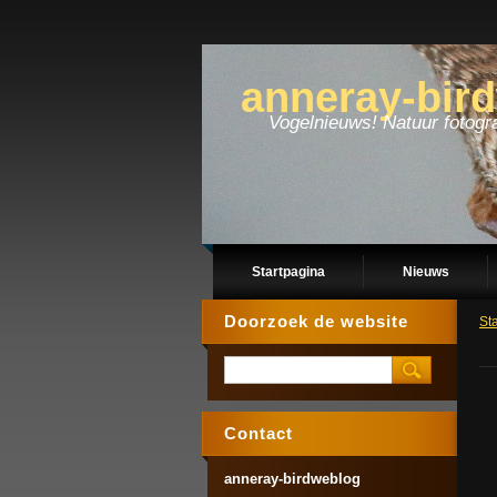
anneray-bir
Vogelnieuws! Natuur fotogra
Startpagina
Nieuws
Doorzoek de website
St
Contact
anneray-birdweblog