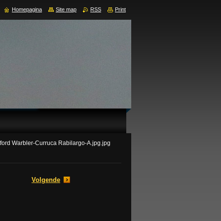
Homepagina
Site map
RSS
Print
ord Warbler-Curruca Rabilargo-A.jpg.jpg
Volgende